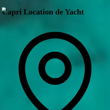
Capri
Location de Yacht