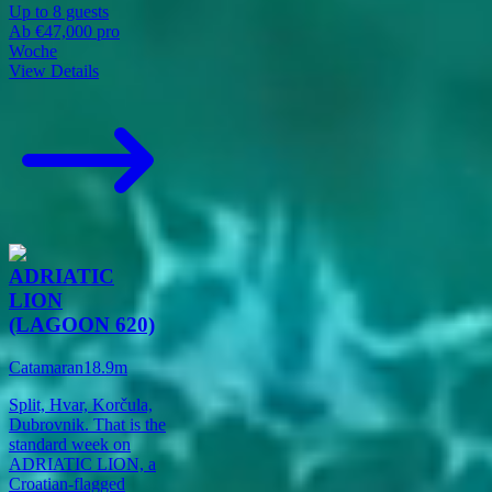
Up to
8
guests
Ab
€47,000
pro
Woche
View Details
ADRIATIC
LION
(LAGOON 620)
Catamaran
18.9
m
Split, Hvar, Korčula,
Dubrovnik. That is the
standard week on
ADRIATIC LION, a
Croatian-flagged