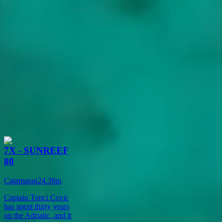
Interaktive Kartenansicht von Croatia • Klicken und ziehen zum
Erkunden •
Im Vollbild öffnen
Eine Auswahl an Yachten in Croatia
7X - SUNREEF
80
Catamaran
24.38
m
Captain Tonci Covic
has spent thirty years
on the Adriatic, and it