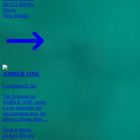
Ab
€22,400
pro
Woche
View Details
AMBER ONE
Catamaran
21.3
m
The flybridge on
AMBER ONE carries
a gym alongside the
sun-lounging area, the
alfresco dining table,
...
Up to
8
guests
Ab
€41,650
pro