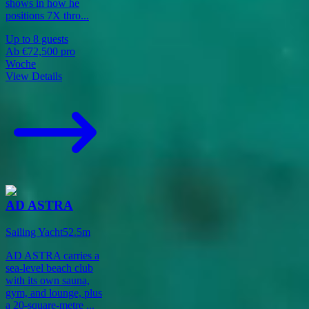
shows in how he
positions 7X thro
...
Up to
8
guests
Ab
€72,500
pro
Woche
View Details
AD ASTRA
Sailing Yacht
52.5
m
AD ASTRA carries a
sea-level beach club
with its own sauna,
gym, and lounge, plus
a 20-square-metre
...