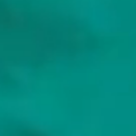
Frontier Yachting
Frontier Yachting bietet maßgeschneiderte Crew-Yachtcharter auf
der ganzen Welt an. Mit über einem Jahrzehnt Erfahrung auf See
und an Land führen wir Sie zur perfekten Yacht, einer
vertrauenswürdigen Crew und einer unvergesslichen Reise – jedes
Mal.