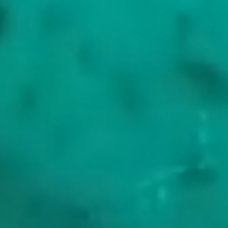
Der übliche Ausgangspunkt und das Rückgrat der Küste. Diokletian
ließ seinen Palast 305 n. Chr. an der Bucht errichten, und
siebzehnhundert Jahre später lebt die halbe Altstadt noch innerhalb
der römischen Mauern, den Höfen und der Kathedrale, die als
Mausoleum des Kaisers begann. Es ist die besterhaltene römische
Kaiserresidenz der Welt, und die Marina bringt Sie auf einen kurzen
Fußweg heran.
Hvar und die Pakleni
Die ersten Inseln südlich von Split. Hvar ist eine lange schmale Insel
mit den Lavendelfeldern, die ihre Parfümeure noch destillieren, und
die Ankerplätze der Pakleni vor Palmizana, gleich gegenüber der
Stadt Hvar, sind der Ort, an dem die meisten Charter zum
Mittagessen halten. Die Stadt Hvar selbst bietet die lebhafte
Abendseite der Küste, mit ruhigeren Buchten in kurzer Entfernung.
Vis und Korcula
Weiter draußen. Vis war bis 1989 eine gesperrte jugoslawische
Militärinsel, was seine Häfen klein und seine Restaurants ruhig hielt,
und es bleibt der Liebling der Charterer, die Hvar bereits kennen.
Korcula, wo Marco Polo geboren sein soll, birgt eine steinerne
Altstadt, ummauert von Türmen des dreizehnten Jahrhunderts.