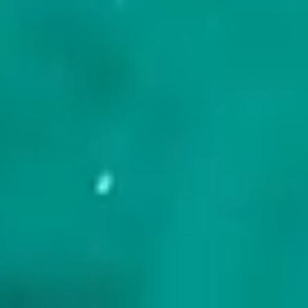
Kapelsesteenweg 278
2930 Brasschaat, Belgium
Schnellzugriffe
Yachten durchsuchen
Reiseziele
Charter Griechenland