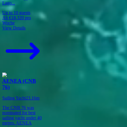
Lago
...
Up to
10
guests
Ab
€18,320
pro
Woche
View Details
AENEA (CNB
76)
Sailing Yacht
23.16
m
The CNB 76 was
nominated for best
sailing yacht under 40
metres. AENEA