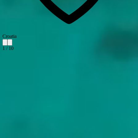
Croatia
1
/
10
Über Croatia
Im Jahr 305 nach Christus zog sich der römische Kaiser Diokletian
nach Split an die kroatische Adria zurück und ließ am Ufer der
Bucht einen Palast errichten, der dauern sollte. Siebzehnhundert
Jahre später lebt die Hälfte der Altstadt von Split immer noch
innerhalb seiner Mauern. Die römischen Mauern, die Innenhöfe, die
Kathedrale, die ursprünglich das Mausoleum des Kaisers war: Es ist
die am besten erhaltene römische Kaiserresidenz weltweit und das
Rückgrat eines jeden Yachtcharters an der dalmatinischen Küste.
Die Inseln öffnen sich südlich von Split. Hvar kommt zuerst, eine
lange schmale Insel mit den Lavendelfeldern, aus denen die
Parfümeure noch heute destillieren, und den Pakleni-Ankerplätzen