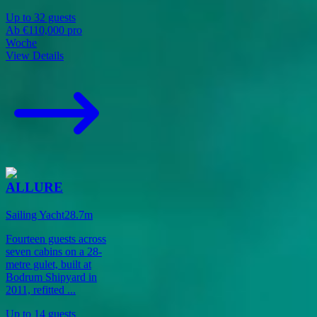
Up to
32
guests
Ab
€110,000
pro
Woche
View Details
ALLURE
Sailing Yacht
28.7
m
Fourteen guests across
seven cabins on a 28-
metre gulet, built at
Bodrum Shipyard in
2011, refitted
...
Up to
14
guests