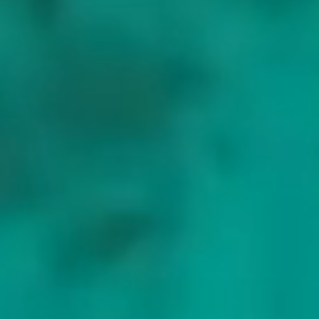
Protected by reCAPTCHA
Anfrage senden
Dalmatian Coast
A Dalmatian charter week
From Split and Diocletian's Palace south through Hvar and the
Pakleni, out to Vis and Korcula, and down past Mljet to the walls of
Dubrovnik, with short sheltered hops the whole way.
Split
Hvar
Vis
Korcula
Mljet
Dubrovnik
Die vollständige Route ansehen