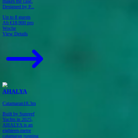
makes the case.
Designed by P
...
Up to
8
guests
Ab
€18,900
pro
Woche
View Details
AHALYA
Catamaran
18.3
m
Built by Sunreef
Yachts in 2025,
AHALYA is an
eighteen-metre
catamaran running