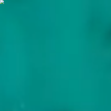
Frontier Yachting
Startseite
Yachten
Reiseziele
Entdecken
Griechenland
Caribbean
Bahamas
Kroatien
Korsika &
Sardinien
Balearische Inseln
Südfrankreich
Rotes Meer
Dienstleistungen
Über uns
Blog
Kontakt
DE
Startseite
Yachten
Reiseziele
Entdecken
Griechenland
Caribbean
Bahamas
Kroatien
Korsika &
Sardinien
Balearische Inseln
Südfrankreich
Rotes Meer
Dienstleistungen
Über uns
Blog
Kontakt