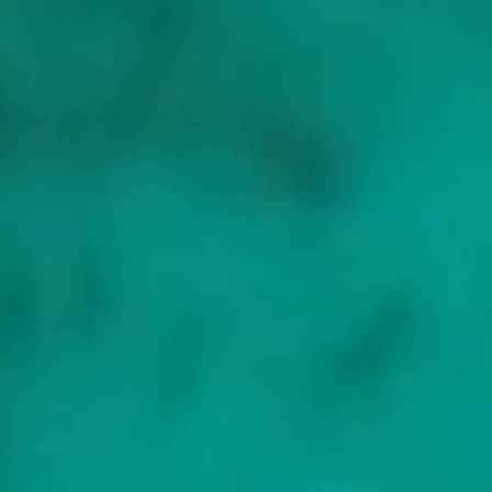
Mljet und Dubrovnik
Das südliche Ende. Mljet bewahrt einen Nationalpark aus
bewaldeten Meeresarmen und zwei verbundenen Salzwasserseen,
einer der ruhigsten Stopps der Küste. Dubrovnik beschließt die
Route, seine berühmten Mauern über der Adria aufragend, mit den
Marmorstraßen der Altstadt dahinter.
Was es kostet
Ab
Ab etwa 20.000 EUR pro Woche für eine Yacht mit Crew
Inbegriffen
Der Wochenpreis umfasst die Yacht und ihre gesamte
Ausrüstung, einschließlich der Beiboote und
Wasserspielzeuge, die vollständige Crew und die
Versicherung der Yacht.
Zusätzliche Kosten
Ihre laufenden Kosten werden getrennt beglichen, über eine
Bordkasse (APA): eine Summe von etwa 25 bis 35 Prozent
des Preises, die Sie vor dem Charter einzahlen. Der Kapitän
verwendet sie für Treibstoff, Hafen- und Liegegebühren, die
Verproviantierung sowie Speisen und Getränke Ihrer Gruppe,