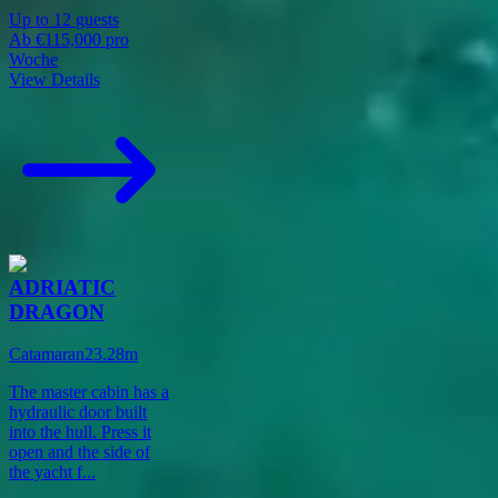
Up to
12
guests
Ab
€115,000
pro
Woche
View Details
ADRIATIC
DRAGON
Catamaran
23.28
m
The master cabin has a
hydraulic door built
into the hull. Press it
open and the side of
the yacht f
...