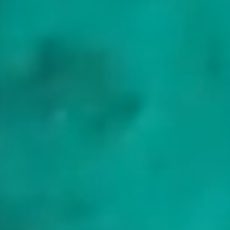
legt Ihnen am Ende eine vollständige Abrechnung vor und
erstattet den Rest. Die kroatische Charter-Mehrwertsteuer und
ein übliches Trinkgeld für die Crew sind die beiden weiteren
Kosten zusätzlich zum Preis.
Die Preise steigen mit der Größe der Yacht und der Jahreszeit.
Wir erklären die finanzielle Seite ausführlich:
Was nach MYBA-
Bedingungen inbegriffen ist
,
Die APA erklärt
,
Mehrwertsteuer auf
Yachtcharter 2026
und
Wie viel Trinkgeld für die Crew
.
Bevor Sie fahren
Wann fahren
Die dalmatinische Saison reicht von Mai bis Oktober. Juli und
August sind am wärmsten und belebtesten, mit Hvar und den
Pakleni auf ihrem Höhepunkt und vollen Marinas. Juni und
September bieten dasselbe warme Wasser und die beständige
Maestral-Brise mit weit weniger Booten, weshalb sie für die meisten
Charterer die erste Wahl sind. Mai und Oktober sind noch ruhiger,
das Wasser kühlt ab, doch die Städte gehören fast Ihnen allein.
Anreise