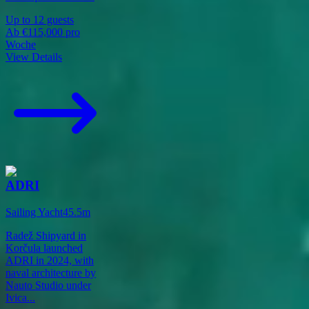
Up to
12
guests
Ab
€115,000
pro
Woche
View Details
ADRI
Sailing Yacht
45.5
m
Radež Shipyard in
Korčula launched
ADRI in 2024, with
naval architecture by
Nauto Studio under
Ivica
...