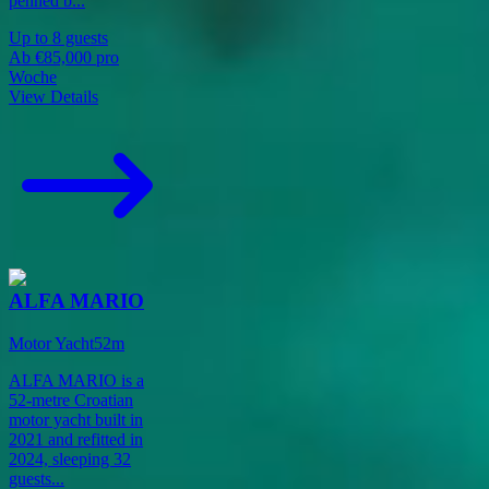
penned b
...
Up to
8
guests
Ab
€85,000
pro
Woche
View Details
ALFA MARIO
Motor Yacht
52
m
ALFA MARIO is a
52-metre Croatian
motor yacht built in
2021 and refitted in
2024, sleeping 32
guests
...