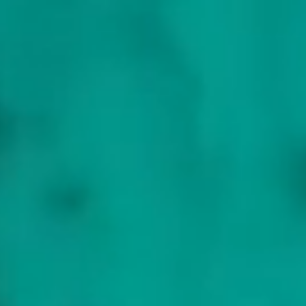
Wo Sie segeln
Split und der Diokletianpalast