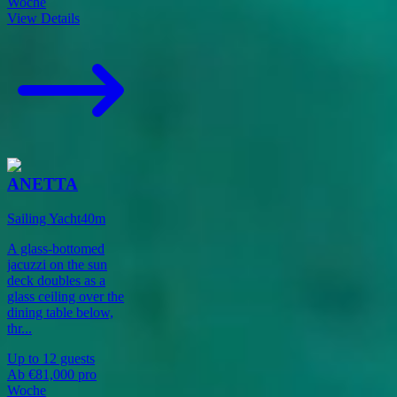
Woche
View Details
ANETTA
Sailing Yacht
40
m
A glass-bottomed
jacuzzi on the sun
deck doubles as a
glass ceiling over the
dining table below,
thr
...
Up to
12
guests
Ab
€81,000
pro
Woche