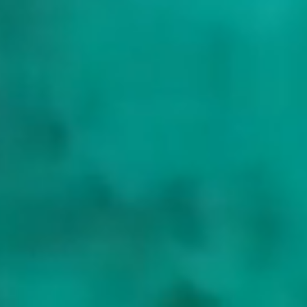
Die meisten Charter starten in Split oder Dubrovnik, beide mit
internationalen Flughäfen und großer Auswahl an Direktflügen aus
ganz Europa in der Saison. Ein Einweg-Charter zwischen beiden ist
die klassische Route, sodass Sie in den einen einfliegen und aus dem
anderen ausfliegen können. Von Split fahren Sie südwärts über
Hvar, Vis und Korcula; von Dubrovnik arbeiten Sie sich nordwärts
über Mljet und dieselben Inseln. Der Maestral entscheidet meist,
welche Richtung leichter zu segeln ist.
Die Yacht wählen
Die dalmatinische Küste eignet sich für nahezu jede Yacht. Die
Inseln liegen dicht beieinander in geschütztem Wasser, die Etappen
sind also kurz, und ein Katamaran mit Crew oder eine Motoryacht
ist bequem für eine Familie oder Gruppe, die Raum und Stabilität
vor Anker will. Eine Segelyacht nutzt den nachmittäglichen
Maestral am besten. Sagen Sie uns, ob Sie den Einweg-Törn Split-
Dubrovnik oder eine Rundfahrt möchten, und wir wählen Yacht und
Route aus der gesamten kroatischen Flotte.
Croatia entdecken