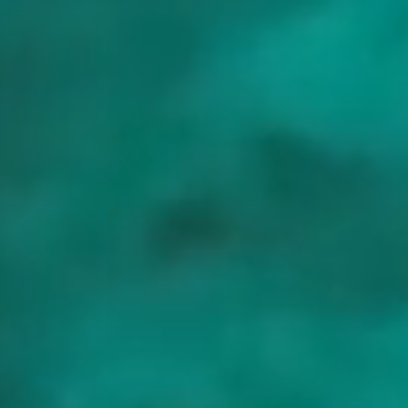
Lavendelfeldern der Insel
Vis, bis 1989 gesperrte Militärinsel, mit kleinen Häfen und ruhigen
Restaurants
Korcula, ummauerte steinerne Altstadt, angeblich Geburtsort von
Marco Polo
Die Mauern von Dubrovnik über der Adria, mit den Marmorstraßen
dahinter
Der Nationalpark Mljet, bewaldete Meeresarme und zwei
verbundene Salzwasserseen
Der Maestral, eine warme Nachmittagsbrise für sanftes, beständiges
Segeln
Geschützte Inselhüpfer in klarem Wasser, ideal für Familien und
Erstcharterer
Zielinformationen
Region
Croatia
Land
Croatia
Beste Zeit
May to October
Interessiert an diesem Ziel?
Nehmt Kontakt auf, und wir helfen euch, die perfekte Charter zu
planen.