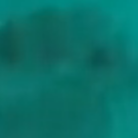
vor Palmižana, an denen die meisten Charters für das Mittagessen
halten. Vis, weiter südwestlich, war bis 1989 eine geschlossene
jugoslawische Militärinsel, was seine Häfen klein und seine
Restaurants ruhig hielt, weshalb es der Favorit von Chartergästen
bleibt, die Hvar bereits ein paar Mal erlebt haben. Korčula, wo
Marco Polo angeblich geboren wurde (die Historiker streiten, die
Korčulaner nicht), beherbergt eine steinerne Altstadt, umschlossen
von Türmen aus dem 13. Jahrhundert. Dubrovnik schließt die
Strecke ab, mit seinen berühmten Stadtmauern über der Adria und
den Marmorgassen dahinter.
Der Wind hier ist der Maestral, eine trockene warme Nordwestbrise,
die in den Sommernachmittagen aufkommt und bei
Sonnenuntergang abflaut, weshalb die meisten Tage in dasselbe
entspannte Muster fallen. Die Saison reicht von Mai bis Oktober,
und ein Einweg-Charter von Split nach Dubrovnik oder umgekehrt
ist die meistgebuchte Route der Küste: Die Charters starten an einem
der beiden Enden, und die Windrichtung entscheidet meist, in
welche Richtung Sie segeln.
Highlights
Der Diokletianpalast in Split, die besterhaltene römische
Kaiserresidenz der Welt
Hvar und die Pakleni-Ankerplätze vor Palmizana, mit den