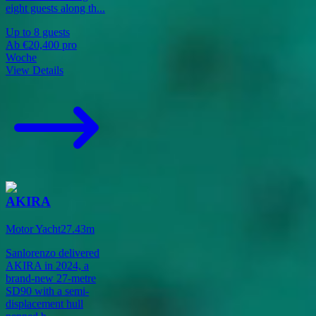
eight guests along th
...
Up to
8
guests
Ab
€20,400
pro
Woche
View Details
AKIRA
Motor Yacht
27.43
m
Sanlorenzo delivered
AKIRA in 2024, a
brand-new 27-metre
SD90 with a semi-
displacement hull