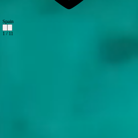
Spain
1
/
11
Over Balearic Islands
Er zijn vier Balearische eilanden waarvan de meeste mensen
gehoord hebben, en een vijfde waarvan de meesten dat niet hebben.
Cabrera is het kleinste van de keten, ongeveer vijftien kilometer ten
zuiden van Mallorca, sinds 1991 als nationaal park beschermd, wat
betekent dat u er alleen met een dagvergunning aan land kunt. De
andere vier zijn de bekende. Mallorca is het grootste en het meest
gevarieerde, met de Tramuntana-bergketen langs zijn westkust, sinds
2011 een UNESCO-cultuurlandschap. Menorca is bekend om zijn
calas, de kleine witzandige inhammen die de zuidkust afzomen.
Ibiza behoeft geen introductie. En Formentera, met twaalfduizend
inwoners en één enkele weg over het hele eiland, heeft een van de
zuiverste wateren van de westelijke Middellandse Zee.
Een typische Balearen-charter begint op Mallorca of Ibiza en werkt
zich rond de archipel. De westkust van Mallorca loopt onder de