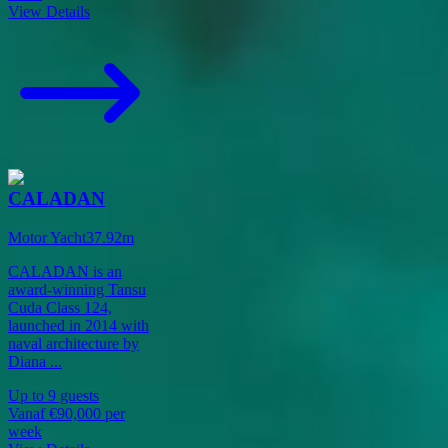
View Details
CALADAN
Motor Yacht
37.92
m
CALADAN is an
award-winning Tansu
Cuda Class 124,
launched in 2014 with
naval architecture by
Diana
...
Up to
9
guests
Vanaf
€90,000
per
week