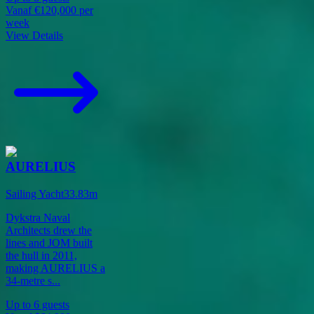
Vanaf
€120,000
per
week
View Details
AURELIUS
Sailing Yacht
33.83
m
Dykstra Naval
Architects drew the
lines and JOM built
the hull in 2011,
making AURELIUS a
34-metre s
...
Up to
6
guests