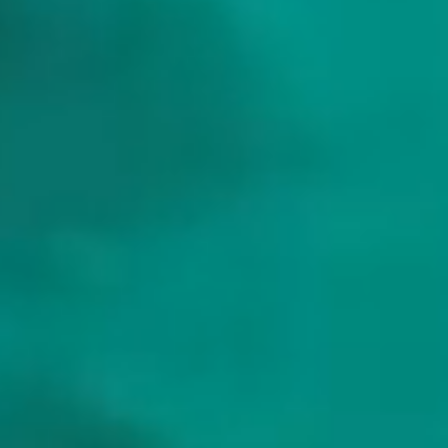
Frontier Yachting biedt op maat gemaakte jachtcharters met
bemanning over de hele wereld. Met meer dan tien jaar ervaring op
zee en aan land, begeleiden we je naar het perfecte jacht, een
vertrouwde bemanning en een onvergetelijke reis—elke keer weer.