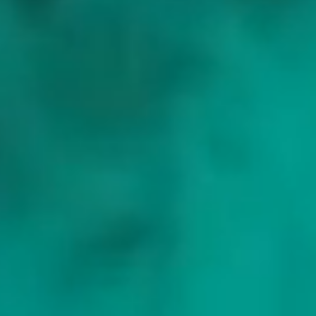
Protected by reCAPTCHA
Stuur Aanvraag
Balearic Islands
A Balearics charter week
From Mallorca and the Tramuntana coast across to Ibiza and
Formentera, along the white-sand calas of Menorca, and out to the
Cabrera national park, with sheltered coves throughout.
Mallorca
Cabrera
Ibiza
Formentera
Menorca
Ciutadella
Bekijk de volledige route