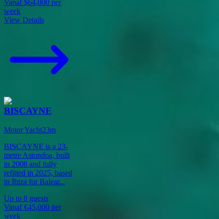
Vanaf
$64,000
per
week
View Details
BISCAYNE
Motor Yacht
23
m
BISCAYNE is a 23-
metre Astondoa, built
in 2008 and fully
refitted in 2025, based
in Ibiza for Balear
...
Up to
8
guests
Vanaf
€45,000
per
week