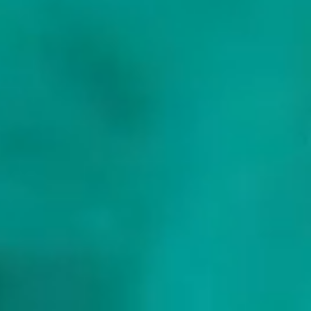
Kapelsesteenweg 278
2930 Brasschaat, Belgium
Snelle Links
Bekijk Jachten
Bestemmingen
Charter Griekenland
Charter Croatia
Charter Balearic Islands
Charter Caribbean
Charter Bahamas
Services
Over Ons
Blog & Inzichten
Contact
Client Portal
Blijf Verbonden