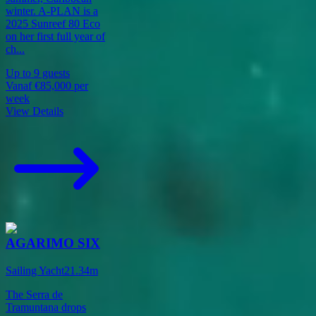
winter. A-PLAN is a
2025 Sunreef 80 Eco
on her first full year of
ch
...
Up to
9
guests
Vanaf
€85,000
per
week
View Details
AGARIMO SIX
Sailing Yacht
21.34
m
The Serra de
Tramuntana drops