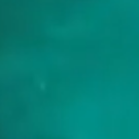
Wat kost een charter met bemanning hier?
Frontier Yachting