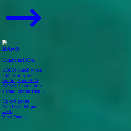
DAWN
Catamaran
18.3
m
A 2019 launch with a
2023 refit by AE
Interior, Sunreef 60
DAWN features both
a smart, charter-frien
...
Up to
8
guests
Vanaf
€42,000
per
week
View Details