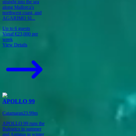
straight into the sea
along Mallorca's
northwest coast, and
AGARIMO SI
...
Up to
6
guests
Vanaf
€23,000
per
week
View Details
APOLLO 99
Catamaran
23.99
m
APOLLO 99 runs the
Balearics in summer
and Antigua in winter