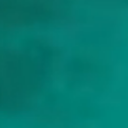
Waar beginnen Balearen-charters meestal?