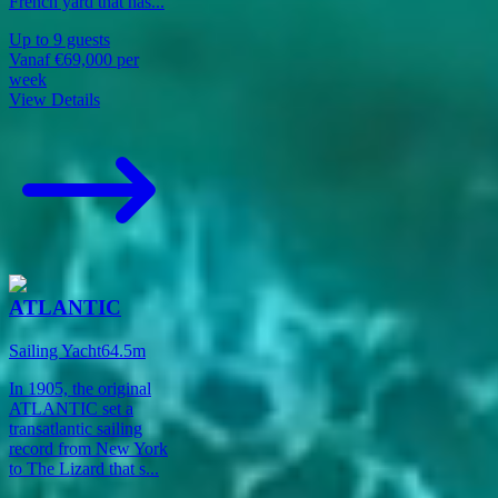
French yard that has
...
Up to
9
guests
Vanaf
€69,000
per
week
View Details
ATLANTIC
Sailing Yacht
64.5
m
In 1905, the original
ATLANTIC set a
transatlantic sailing
record from New York
to The Lizard that s
...