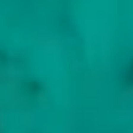
Waar u vaart
Mallorca en de Tramuntana