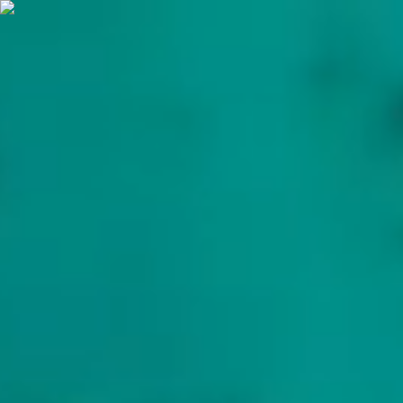
Frontier Yachting
Home
Jachten
Bestemmingen
Ontdek
Griekenland
Caribbean
Bahamas
Kroatië
Corsica &
Sardinië
Balearen
Zuid-Frankrijk
Rode Zee
Diensten
Over
Blog
Contact
NL
Home
Jachten
Bestemmingen
Ontdek
Griekenland
Caribbean
Bahamas
Kroatië
Corsica &
Sardinië
Balearen
Zuid-Frankrijk
Rode Zee
Diensten
Over
Blog
Contact
NL