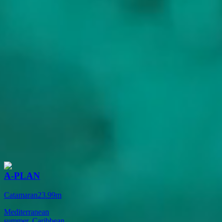
Interactieve kaartweergave van Balearic Islands • Klik en sleep om
te verkennen •
Openen op volledig scherm
Een selectie van jachten in Balearic
Islands
A-PLAN
Catamaran
23.99
m
Mediterranean
summer, Caribbean