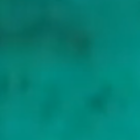
steenmonumenten.
Cabrera
Het vijfde eiland, ongeveer vijftien kilometer ten zuiden van
Mallorca en sinds 1991 een nationaal park. Aanlanden vereist een
dagvergunning, die een goede kapitein vooraf regelt, en de
ankerplaats in de hoofdbaai ligt op gereserveerde meerboeien. Het is
de wildste en minst bezochte stop van de keten.
Wat het kost
Vanaf
Vanaf ongeveer EUR 20.000 per week voor een jacht met
bemanning
Inbegrepen
De weekprijs dekt het jacht en al zijn uitrusting, inclusief de
tenders en watersportmateriaal, de voltallige bemanning en de
verzekering van het jacht.
Extra's
Uw vaarkosten betaalt u apart, via een advance provisioning
allowance (APA): een bedrag van ongeveer 25 tot 35 procent
van de prijs dat u vooraf betaalt. De kapitein gebruikt het om
brandstof, ligplaatsen en havengelden, proviand en het eten en