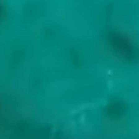
Het grootste eiland en de gebruikelijke start. Het Tramuntana-
gebergte loopt over de hele lengte van de westkust, een UNESCO-
cultuurlandschap, met ankerplaatsen bij Port de Sóller, Cala Deià en
Sant Elm eronder. Het bergdorp Deià daarboven was vijftig jaar
lang het thuis van de dichter Robert Graves. Palma en Port
d'Andratx zijn de gebruikelijke inschepingsplaatsen.
Ibiza en Formentera
Ten zuidwesten van Mallorca. Ibiza heeft de levendige kant waar
het eiland om bekendstaat, maar ook rustige noordelijke inhammen
bij Cala Comte en rond Es Vedrà. Een korte oversteek naar het
zuiden heeft Formentera twaalfduizend inwoners, één enkele weg
en het witte zand van Ses Illetes en Espalmador, een van de
zuiverste wateren van de westelijke Middellandse Zee.
Menorca en zijn calas
Het rustigste van de vier, een UNESCO Biosphere Reserve. De
zuidkust is een reeks witzandige calas, Cala Macarella, Cala en
Turqueta en Cala Galdana, beschut afhankelijk van de wind.
Ciutadella en Mahón vormen de uiteinden van het eiland, en het
binnenland bewaart de prehistorische talayotische