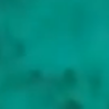
De meeste charters beginnen in Palma of Port d'Andratx op
Mallorca, of vanuit Ibiza, alle bereikbaar via de luchthavens van
Palma of Ibiza, die in het seizoen een ruime keuze aan directe
vluchten vanuit heel Europa hebben. Menorca is bereikbaar via de
luchthaven van Mahón. Vanuit Mallorca kunt u naar het westen
langs de Tramuntana en naar het zuiden naar Cabrera, of oversteken
naar Ibiza en Formentera; vanuit Ibiza ligt Formentera voor de deur
en Mallorca een halve dag naar het noorden.
Het jacht kiezen
De Balearen zijn geschikt voor vrijwel elk jacht. De oversteken
tussen de eilanden zijn open water maar kort, en een catamaran of
motorjacht met bemanning is comfortabel voor een gezin of een
groep die ruimte en stabiliteit voor anker in de calas wil. Een
zeiljacht benut de middagzeewind het best. Het ankeren is
gereguleerd om het Posidonia-zeegras te beschermen, dus de
bemanning reserveert de meerboeien op voorhand. Vertel ons welke
eilanden en welk tempo u wilt, en wij kiezen het passende jacht uit
de bredere Baleaarse vloot.
Ontdek Balearic Islands