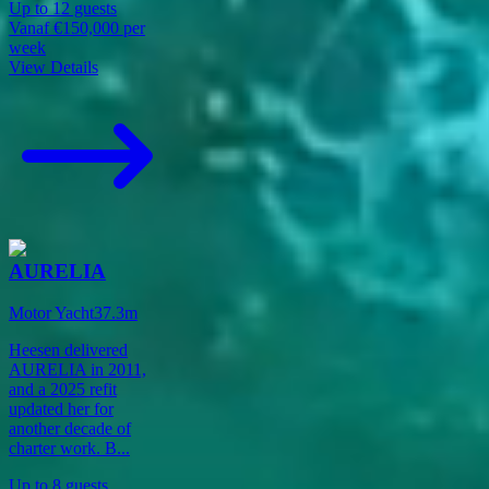
Up to
12
guests
Vanaf
€150,000
per
week
View Details
AURELIA
Motor Yacht
37.3
m
Heesen delivered
AURELIA in 2011,
and a 2025 refit
updated her for
another decade of
charter work. B
...
Up to
8
guests