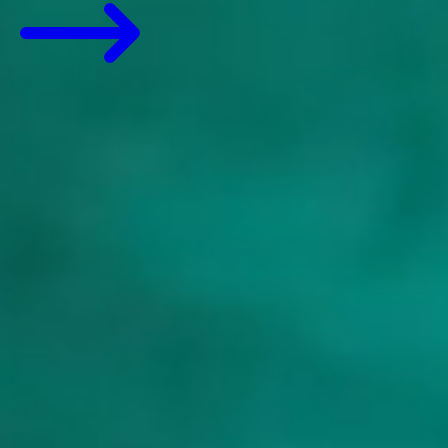
View All Yachts
Goed om te weten
Wanneer kunt u het best in de Balearen charteren?