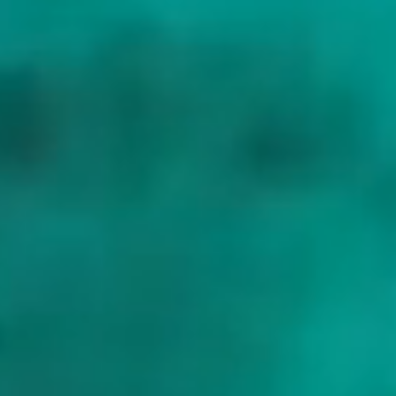
Tramuntana, met ankerplaatsen bij Port de Sóller, Cala Deià en Sant
Elm; het binnenlandse dorpje Deià hierboven is waar de Britse
dichter Robert Graves vijftig jaar lang woonde, wat deels verklaart
waarom het dorp nog steeds anders aanvoelt dan de rest van het
eiland. Bij de oversteek naar Formentera voor anker gaat u bij
Espalmador of Illetes voor de lunch op wat zo ongeveer het meest
perfecte witte zand van de westelijke Middellandse Zee is. De
zuidkust van Menorca biedt vervolgens Cala Macarella, Cala en
Turqueta of Cala Galdana, naargelang de richting waarin de wind
staat.
Ankeren in de eilanden is gereguleerd vanwege Posidonia, het
beschermde zeegras dat in plekken in de ondiepe baaien groeit, met
ankerverbod boven de velden. Een goede kapitein reserveert de
meerboeien op voorhand en regelt de Cabrera-vergunningen apart,
zodat het jacht zijn nachten nog steeds in de inhammen doorbrengt
waarvoor u gekomen bent en niet ergens verderop. Het seizoen
loopt van eind mei tot begin oktober, met augustus als drukste
periode en juni en september als de maanden die ervaren
chartergasten meestal kiezen.
Hoogtepunten
Mallorca en het Tramuntana-gebergte, een UNESCO-