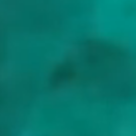
cultuurlandschap langs de westkust
De witzandige calas van Menorca, Cala Macarella, Cala en
Turqueta en Cala Galdana
Formentera en Ses Illetes, een van de zuiverste wateren van de
westelijke Middellandse Zee
Ibiza, zijn levendige kant en de rustige noordelijke inhammen rond
Es Vedrà
Nationaal park Cabrera, bereikbaar met een dagvergunning, de
wildste stop van de keten
Port de Sóller en Cala Deià onder de Tramuntana, met het dorp Deià
erboven
De prehistorische talayotische steenmonumenten van Menorca en de
havensteden Ciutadella en Mahón
Beschutte inhammen en korte oversteken die geschikt zijn voor
gezinnen en wie voor het eerst chartert
Bestemmingsinformatie
Regio
Spain
Land
Spain
Beste Tijd
May to October
Ben je geïnteresseerd in deze bestemming?
Neem contact met ons op en we helpen je de perfecte charter te