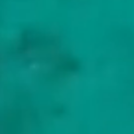
drinken voor uw gezelschap te betalen, en geeft u aan het eind
een volledige afrekening en betaalt het restant terug. Spaanse
charter-btw en een gebruikelijke fooi voor de bemanning zijn
de twee overige kosten bovenop de prijs.
De prijs stijgt met de grootte van het jacht en het seizoen.
Wij leggen de financiële kant goed uit:
Wat is inbegrepen onder
MYBA-voorwaarden
,
APA uitgelegd
,
Btw op jachtcharters in 2026
,
en
Hoeveel fooi voor de bemanning
.
Voordat u vertrekt
Wanneer te gaan
Het Balearen-seizoen loopt van eind mei tot begin oktober.
Augustus is het warmst en veruit het drukst, met volle ankerplaatsen
en Ibiza op zijn hoogtepunt. Juni en september geven u hetzelfde
warme water en bestendige weer met veel minder boten en
gemakkelijker aanmeren, en daarom kiezen ervaren chartergasten
voor die maanden. Het water blijft tot in oktober aangenaam om in
te zwemmen.
Ernaartoe reizen