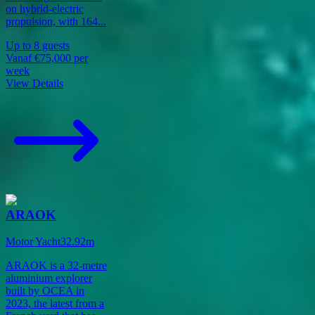
on hybrid-electric
propulsion, with 164
...
Up to
8
guests
Vanaf
€75,000
per
week
View Details
ARAOK
Motor Yacht
32.92
m
ARAOK is a 32-metre
aluminium explorer
built by OCEA in
2023, the latest from a