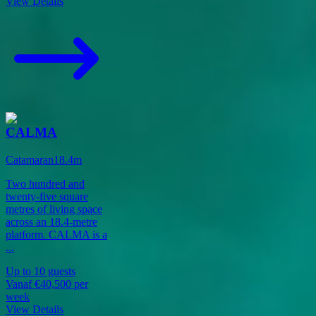
View Details
CALMA
Catamaran
18.4
m
Two hundred and
twenty-five square
metres of living space
across an 18.4-metre
platform. CALMA is a
...
Up to
10
guests
Vanaf
€40,500
per
week
View Details