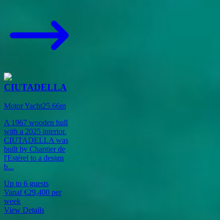
CIUTADELLA
Motor Yacht
25.66
m
A 1967 wooden hull
with a 2025 interior.
CIUTADELLA was
built by Chantier de
l'Estérel to a design
b
...
Up to
6
guests
Vanaf
€29,400
per
week
View Details